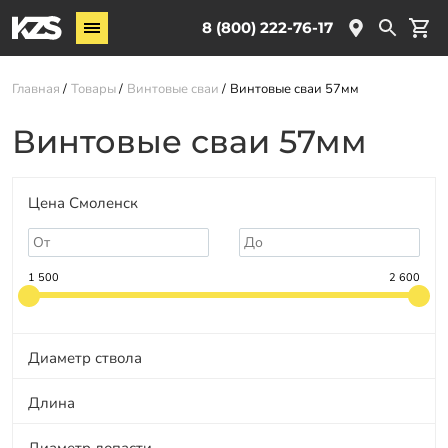
Винтовые сваи
8 (800) 222-76-17
Услуги
Главная
Товары
Винтовые сваи
Винтовые сваи 57мм
О компании
Винтовые сваи 57мм
Новости
Партнёрам
Цена Смоленск
Контакты
Доставка
1 500
2 600
Оплата
Отзывы
Диаметр ствола
Гарантии
Длина
Заказать звонок
Диаметр лопасти