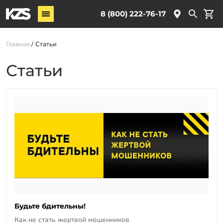
Винтовые сваи
8 (800) 222-76-17
Услуги
Главная
Статьи
О компании
Статьи
Новости
Партнёрам
Контакты
Доставка
Оплата
Отзывы
Гарантии
Будьте бдительны!
Как не стать жертвой мошенников
Заказать звонок