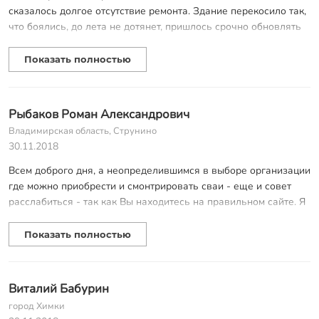
сказалось долгое отсутствие ремонта. Здание перекосило так,
Работой фирмы остались довольны, всем рекомендуем!
что боялись, до лета не дотянет, пришлось срочно обновлять
фундамент, не дожидаясь тепла. К счастью, в компании «КЗС»
сказали, что не обязательно ждать, все работы можно
Показать полностью
провести уже в ближайшее время. Заказали ремонт на
винтовых сваях. Сделали нам его за каких-то два дня –
ввинтили сваи, подняли дом. Он снова стал похож на дом, а не
Рыбаков Роман Александрович
на избушку на курьих ножках. Очень рады, что обратились в
Владимирская область, Струнино
эту фирму, очень выручили нас!
30.11.2018
Всем доброго дня, а неопределившимся в выборе организации
где можно приобрести и смонтрировать сваи - еще и совет
расслабиться - так как Вы находитесь на правильном сайте. Я
заказывал сваи под придомовой подиум. конструкция легкая,
но достаточно объемная. Площадь около 170 м2. Объект
Показать полностью
находится во Владимирской области. Сваи были выбраны 57 и
76 мм. Теперь о том, что пноравилось:
- профессинальный подход, знание темы и приветливое
Виталий Бабурин
общение уже на этапе первого звонка ( адресная
город Химки
благодарность менедеру Анжелике)