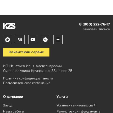
8 (800) 222-76-17
Заказать звонок
Клиентский сервис
Объктивности ради укажу на моменты, которые не
ИП Игнатьев Илья Александрович
понравились:
Смоленск улица Крупская д. 38а офис 25
- бригада рабочих (за исключением бригадира) состоит из
Политика конфиденциальности
приезжих из ближнего зарубежья. Исполнители они хорошие,
Пользовательское соглашение
музыку слушают красивую, НО работают весьма небрежно, не
задумываясь об элементарных вещах. Общаются между собой
громко и исключительно на своем языке, при том что русский
О компании
Услуги
язык знают и им владеют . Вобщем этот факт не испортил
Завод
Установка винтовых свай
общего положительного впечатления от общения и не вверг
Наши работы
Реконструкция фундамента