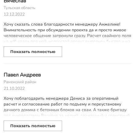
Вячеслав
Тульская область
12.12.2022
Хочу сказать слова благодарности менеджеру Анжелике!
Внимательность при обсуждении проекта да и просто живое
человеческое общение затронули сразу. Расчет свайного поля
на ж/б сваях под мой, непростой проект выполнен быстро и на
высокопрофессиональном уровне. Были учтены особенности
Показать полностью
участка застройки, даны обоснованные рекомендации по
количеству, размеру и расположению свай. Искренне
благодарю и желаю дальнейших успехов!
Павел Андреев
Раменский район
21.10.2022
Хочу поблагодарить менеджера Дениса за оперативный
расчет и согласование работ по подъему и переустановку
дачного домика с бетонных блоков на сваи. А также бригаду
под руководством Василия за четкий, слаженный и грамотный
монтаж на месте. Работы были выполнены быстро и
Показать полностью
качественно. Итогом очень доволен, домик приобрел совсем
иной вид, а главное - каждую весну не нужно переживать, что