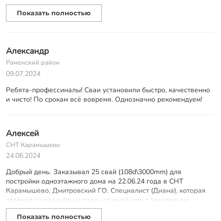
Ребята приехали около 7:30 как договаривались, сделали
Показать полностью
разметку свайного поля отталкиваясь от крайних точек
выставленных накануне геодезистом, через по часа привезли
сваи, установку и ребята приступили к забивке. Каждую сваю
при забивке контролировали теодолитом, точно не знаю как
Александр
этот прибор называется. В итоге к вечеру забили все 96 свай,
проверили ещё раз уровень и диагонали, всё совпало с
Раменский район
проектом свайного поля. Также больше спасибо Денису, дал
09.07.2024
очень много ценных советов по фундамменту, благодаря ему
Ребята-профессиналы! Сваи установили быстро, качественно
мы отказались от обвязки свай швеллером. В общем всё
и чисто! По срокам всё вовремя. Однозначно рекомендуем!
прошло замечательно, ребятам ещё раз огромное спасибо, вы
лучшие!
Алексей
СНТ Карамышево
24.06.2024
Добрый день. Заказывал 25 свай (108d\3000mm) для
постройки одноэтажного дома на 22.06.24 года в СНТ
Карамышево, Дмитровский ГО. Специалист (Диана), которая
отвечал за рассчёты и связь со мной, как с заказчиком,
оперативно отвечала на все вопросы и сделала корректный
Показать полностью
расчёт. Бригада приехала в назначенную дату - оперативно и