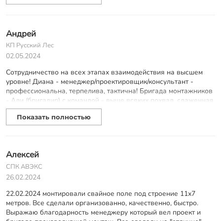
качественно выполнили свою работу. Мне очень понравилось
взаимодействие с компанией. Спасибо большое!
Андрей
КП Русский Лес
02.05.2024
Сотрудничество на всех этапах взаимодействия на высшем
уровне! Диана - менеджер/проектировщик/консультант -
профессиональна, терпелива, тактична! Бригада монтажников
- Али (бригадир) с командой - выше всяких похвал, слаженная
работа, каждый понимает что, как и когда делать, приятно
Показать полностью
наблюдать за производством работ! Максимально корректное
общение с заказчиком, грамотные подсказки и объяснения
процесса без пафоса и поучений. Буду обращаться вновь, в
случае необходимости. Рекомендую!
Алексей
СПК АВЭКС
26.02.2024
22.02.2024 монтировали свайное поле под строение 11х7
метров. Все сделали организованно, качественно, быстро.
Выражаю благодарность менеджеру который вел проект и