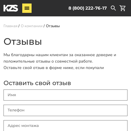
Винтовые сваи
8 (800) 222-76-17
Услуги
Главная
О компании
Отзывы
О компании
Отзывы
Новости
Мы благодарны нашим клиентам за оказанное доверие и
Партнёрам
положительные отзывы о совместной работе.
Контакты
Оставьте свой отзыв в форме ниже, если покупали
Доставка
Оставить свой отзыв
Оплата
Отзывы
Гарантии
Заказать звонок