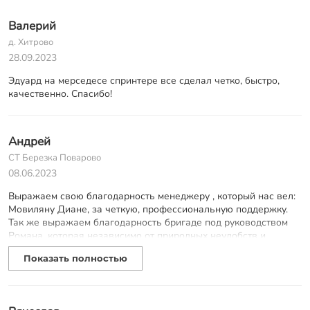
Валерий
д. Хитрово
28.09.2023
Эдуард на мерседесе спринтере все сделал четко, быстро,
качественно. Спасибо!
Андрей
СТ Березка Поварово
08.06.2023
Выражаем свою благодарность менеджеру , который нас вел:
Мовиляну Диане, за четкую, профессиональную поддержку.
Так же выражаем благодарность бригаде под руководством
Романа, которая независимо от природных неудобств и
глубокого бурения свай : максимально 9 метров минимально 7
Показать полностью
метров, четко и профессионально поставили свайное поле.
Всех Вам благ в профессиональном и личном!!!!!! С уважением
Андрей Место работы Солнечногорский район, СТ "Березка"
(Поварово)