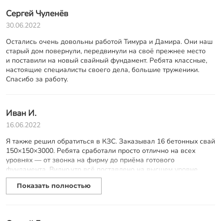
Сергей Чуленёв
30.06.2022
Остались очень довольны работой Тимура и Дамира. Они наш
старый дом повернули, передвинули на своё прежнее место
и поставили на новый свайный фундамент. Ребята классные,
настоящие специалисты своего дела, большие труженики.
Спасибо за работу.
Иван И.
16.06.2022
Я также решил обратиться в КЗС. Заказывал 16 бетонных свай
150×150×3000. Ребята сработали просто отлично на всех
уровнях — от звонка на фирму до приёма готового
фундамента. Видно,что всё поставлено на высшем уровне.
В оговоренный день, без опозданий, пришло аж 3 машины —
Показать полностью
одна со сваями, другая со сваебоем, третья собственно
с бригадой. Забили 16 свай за несколько часов.
Я присутствовал весь процесс и остался очень доволен.
В планах хочу заказать уже винтовые сваи для подсобных