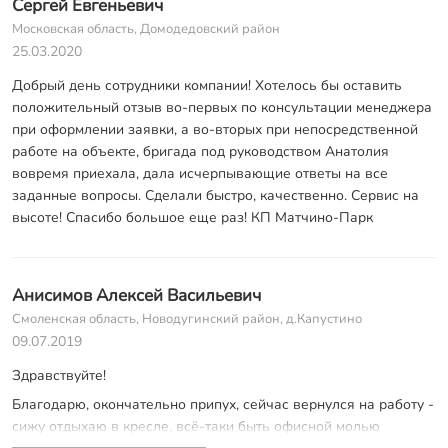
Сергей Евгеньевич
лёгких строений. Рекомендую всем эту фирму!
Московская область, Домодедовский район
25.03.2020
Добрый день сотрудники компании! Хотелось бы оставить
положительный отзыв во-первых по консультации менеджера
при оформлении заявки, а во-вторых при непосредственной
работе на объекте, бригада под руководством Анатолия
вовремя приехала, дала исчерпывающие ответы на все
заданные вопросы. Сделали быстро, качественно. Сервис на
высоте! Спасибо большое еще раз! КП Матчино-Парк
Анисимов Алексей Васильевич
Смоленская область, Новодугинский район, д.Капустино
09.07.2019
Здравствуйте!
Благодарю, окончательно припух, сейчас вернулся на работу -
сижу отдыхаю в кресле, всё-таки быть офисной молью