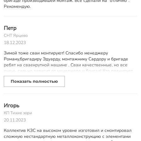
бригаде производившей монтаж. Все сделали на "отлично".
Рекомендую.
Петр
СНТ Ярцево
18.12.2023
Зимой тоже сваи монтируют! Спасибо менеджеру
Роману,бригадиру Эдуарду, монтажнику Сардору и бригаде
ребят на сваекрутной машине . Сваи качественные, но все
очень сильно зависит от менеджера и бригад! Кто планирует
монтаж свай в ближайшее время советую обращаться к
Показать полностью
менеджеру Роману, но просите бригаду Эдуарда или если
позволяет место монтажа ребят на сваекрутной машине. Они
точно знают как и что делают, все расскажут и объяснят, ну и
конечно максимально профессионально сделают свою работу.
Игорь
За другие бригады не знаю, но есть пару не совсем
добросовестных или не очень профессиональных. Не
КП Тихие зори
пользуйтесь подрядом не совсем добросовестных
20.11.2023
монтажников, они портят впечатление о предприятии. В
Коллектив КЗС на высоком уровне изготовил и смонтировал
следующий раз обращусь снова в КЗС к вышеуказанным
сложную нестандартную металлоконструкцию с элементами
специалистам!