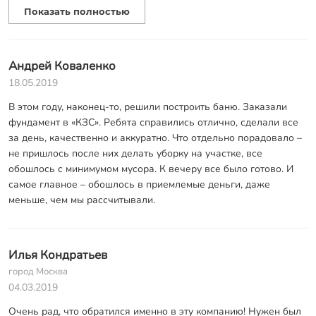
исключительно приятное занятие.
Показать полностью
Я, собственно, поблагодарить Вас.
Причем исключительно Вас, ввиду того, что на этапе начала
строительства месяц обзванивал и списывался с рекордным
Андрей Коваленко
количеством организаций, в целом везде подход один - тебе
18.05.2019
надо, ты и заморачивайся, а мы ценный невосполнимый
ресурс, сваи считай сам, нагрузку сам, про план и пр. вовсе
В этом году, наконец-то, решили построить баню. Заказали
молчу.
фундамент в «КЗС». Ребята справились отлично, сделали все
за день, качественно и аккуратно. Что отдельно порадовало –
Интернет наше всё - благодаря ему рядовой гражданин
не пришлось после них делать уборку на участке, все
становится профессионалом в любом деле, что является злом,
обошлось с минимумом мусора. К вечеру все было готово. И
потому что те самые профессионалы ведут себя как
самое главное – обошлось в приемлемые деньги, даже
шабашники, а ты смотришься идиотом (даже без иронии в
меньше, чем мы рассчитывали.
глазах))))))). А благодаря Вашей работе появился
профессиональный подход и профессиональное решение.
Очень приятно было с Вами иметь дело. Благодарю ребят-
монтажников, очень точно и высококлассно сделали монтаж,
Илья Кондратьев
всё объяснили, пояснили и успокоили, перекрестили. Не
город Москва
ругались, когда я путался под ногами. Отклонение от норм
04.03.2019
установки оказались значительно ниже, чем заявлено у вас в
Очень рад, что обратился именно в эту компанию! Нужен был
договоре, фактически план на бумаге был перенесен на