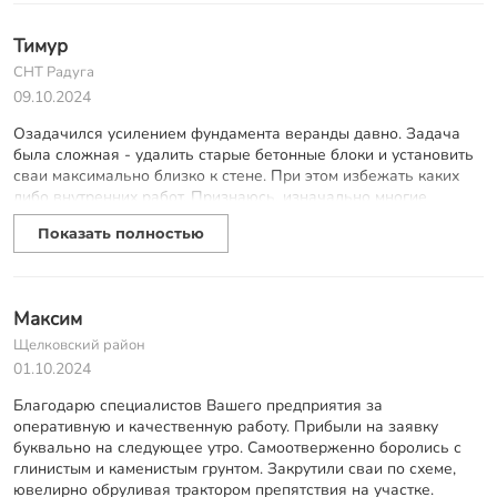
Ирина.
Тимур
СНТ Радуга
09.10.2024
Озадачился усилением фундамента веранды давно. Задача
была сложная - удалить старые бетонные блоки и установить
сваи максимально близко к стене. При этом избежать каких
либо внутренних работ. Признаюсь, изначально многие
отказались на этапе поиска. Благо, нашел Королёвский Завод
Показать полностью
Свай! В обозначенный день приехал инженер, посмотрел
фронт работ и провели тестовое бурение сваи (оказывается и
это нужно делать заранее). Через пару дней была готова
смета и назначен день работ. Без опоздания бригадир
Максим
Василий, Ильнур и Хуснудин приехали и в адекватное время
(учитывая объем работ) изничтожили ужасающие бетонные
Щелковский район
тумбы, установили сваи (высокое качество которых видно при
01.10.2024
первом же взгляде на них) и укрепили, выровняв, веранду.
Благодарю специалистов Вашего предприятия за
Всем рекомендую КЗС! Так и хочется перефразировать-
оперативную и качественную работу. Прибыли на заявку
королЕвский завод!))
буквально на следующее утро. Самоотверженно боролись с
глинистым и каменистым грунтом. Закрутили сваи по схеме,
ювелирно обруливая трактором препятствия на участке.