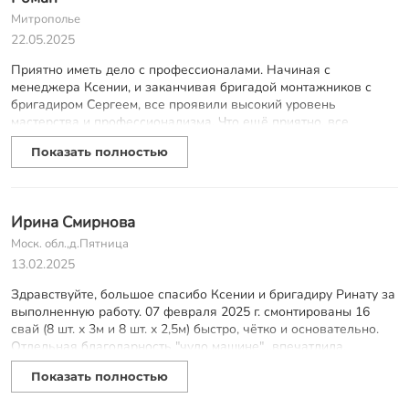
Митрополье
22.05.2025
Приятно иметь дело с профессионалами. Начиная с
менеджера Ксении, и заканчивая бригадой монтажников с
бригадиром Сергеем, все проявили высокий уровень
мастерства и профессионализма. Что ещё приятно, все
сварные швы покрасили, весь мусор за собой убрали. Что ещё
Показать полностью
немаловажно, после завершения работ, производится
перерасчёт по оставшимся материалам, причем ребята это
делают по умолчанию, даже не надо им об этом говорить. Все
здорово, рекомендую!
Ирина Смирнова
Моск. обл.,д.Пятница
13.02.2025
Здравствуйте, большое спасибо Ксении и бригадиру Ринату за
выполненную работу. 07 февраля 2025 г. смонтированы 16
свай (8 шт. х 3м и 8 шт. х 2,5м) быстро, чётко и основательно.
Отдельная благодарность "чудо машине"...впечатлила.
Осталось хорошее настроение от взаимодействия и общения
Показать полностью
со всей командой. Всё очень понятно, дружелюбно, спокойно,
профессионально. Ещё раз спасибо! С уважением, Смирнова