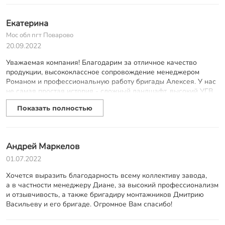
блоки "уедут" со своего места. Спасибо компании КЗС за
профессионализм и нужный подход к клиентам!
Екатерина
Мос обл пгт Поварово
20.09.2022
Уважаемая компания! Благодарим за отличное качество
продукции, высококлассное сопровождение менеджером
Романом и профессиональную работу бригады Алексея. У нас
не самая простая история - сложный ландшафт, высокий УГВ,
но ребята все сделали супер. Это было второе обращение -
Показать полностью
установка свай под заборные столбы- после положительного
опыта с фундаментом. Отдельное спасибо: - за терпение и
включённость менеджеру Роману - всегда находил решение
даже при сложном раскладе; - за высокий уровень
Андрей Маркелов
клиентоориентированности, оптимизм и спокойствие
бригадиру Алексею и его замечательных трудолюбивых,
01.07.2022
думающих ребят. Впереди - установка ворот и калитки.
Хочется выразить благодарность всему коллективу завода,
Понятно, куда придём с этой задачей :)
а в частности менеджеру Диане, за высокий профессионализм
и отзывчивость, а также бригадиру монтажников Дмитрию
Васильеву и его бригаде. Огромное Вам спасибо!