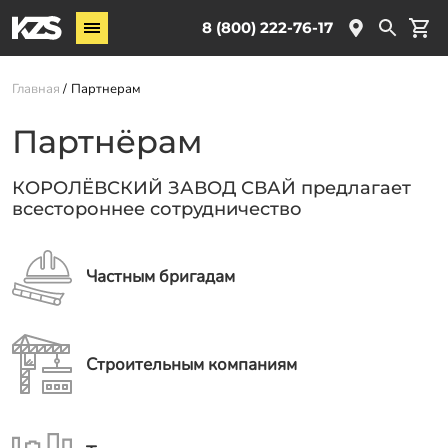
Винтовые сваи
8 (800) 222-76-17
Услуги
Главная
Партнерам
О компании
Партнёрам
Новости
КОРОЛЁВСКИЙ ЗАВОД СВАЙ предлагает
Партнёрам
всестороннее сотрудничество
Контакты
Доставка
Частным бригадам
Оплата
Отзывы
Строительным компаниям
Гарантии
Заказать звонок