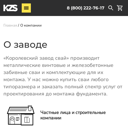
Винтовые сваи
8 (800) 222-76-17
Услуги
Главная
О компании
О компании
О заводе
Новости
Партнёрам
«Королевский завод свай» производит
Контакты
металлические винтовые и железобетонные
забивные сваи и комплектующие для их
Доставка
монтажа. У нас можно купить сваи любого
типоразмера и заказать полный спектр услуг от
Оплата
проектирования до монтажа фундамента.
Отзывы
Гарантии
Частные лица и строительные
компании
Заказать звонок