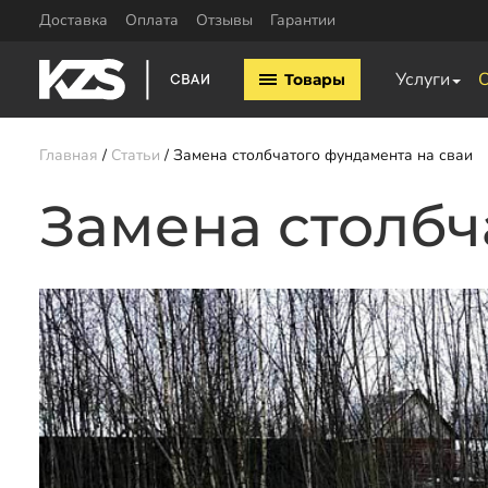
Доставка
Оплата
Отзывы
Гарантии
Винтовые сваи
Услуги
Товары
Винтовые сваи 57мм
Винтовые сваи 76мм
Винтовые сваи 89мм
Главная
Статьи
Замена столбчатого фундамента на сваи
Винтовые сваи 108мм
Винтовые сваи 133мм
Замена столбч
Заказать звонок