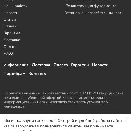
Наши работы
Реконструкция фундамента
Новости
Установка железобетонных свай
Статьи
Отзывы
Гарантии
Доставка
Оплата
F.A.Q.
Информация
Доставка
Оплата
Гарантии
Новости
Партнёрам
Контакты
Обратите внимание! В соответствии со ст. 437 ГК РФ текущий сайт
не является публичной офертой и создан исключительно в
информационных целях. Итоговую стоимость уточняйте у
менеджера.
Остальные проекты
KZS GROUP
:
Мы используем cookies для быстрой и удобной работы сайта
Домостроение
Заборы и ворота
Септики
Террасы
kzs.ru. Продолжая пользоваться сайтом, вы принимаете
Мебель LOFT