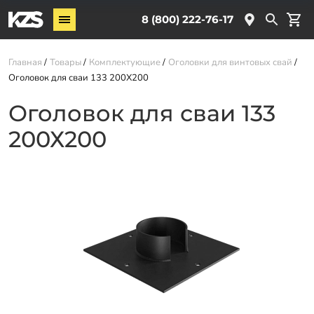
Винтовые сваи
8 (800) 222-76-17
Услуги
Главная
Товары
Комплектующие
Оголовки для винтовых свай
Оголовок для сваи 133 200Х200
О компании
Оголовок для сваи 133
Новости
200Х200
Партнёрам
Контакты
Доставка
Оплата
Отзывы
Гарантии
Заказать звонок