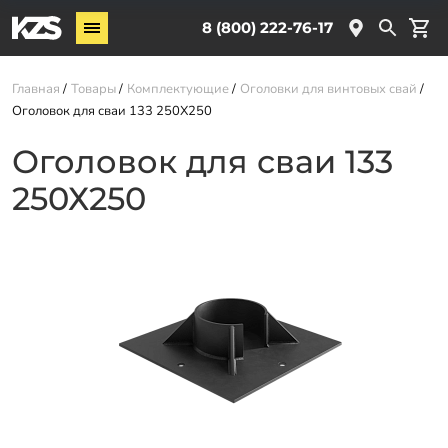
Винтовые сваи
8 (800) 222-76-17
Услуги
Главная
Товары
Комплектующие
Оголовки для винтовых свай
Оголовок для сваи 133 250Х250
О компании
Оголовок для сваи 133
Новости
250Х250
Партнёрам
Контакты
Доставка
Оплата
Отзывы
Гарантии
Заказать звонок