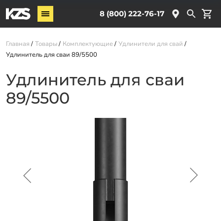
Винтовые сваи
8 (800) 222-76-17
Услуги
Главная
Товары
Комплектующие
Удлинители для свай
Удлинитель для сваи 89/5500
О компании
Удлинитель для сваи
Новости
89/5500
Партнёрам
Контакты
Доставка
Оплата
Отзывы
Гарантии
Заказать звонок