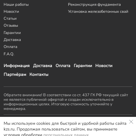
Наши работы
Реконструкция фундамента
Новости
Установка железобетонных свай
Статьи
Отзывы
Гарантии
Доставка
Оплата
F.A.Q.
Информация
Доставка
Оплата
Гарантии
Новости
Партнёрам
Контакты
Обратите внимание! В соответствии со ст. 437 ГК РФ текущий сайт
не является публичной офертой и создан исключительно в
информационных целях. Итоговую стоимость уточняйте у
менеджера.
Остальные проекты
KZS GROUP
:
Мы используем cookies для быстрой и удобной работы сайта
Домостроение
Заборы и ворота
Септики
Террасы
kzs.ru. Продолжая пользоваться сайтом, вы принимаете
Мебель LOFT
условия обработки
персональных данных