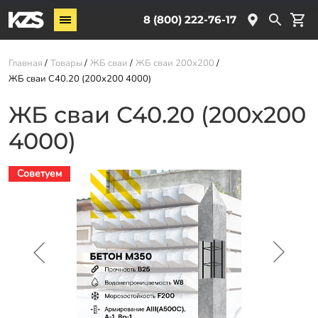
Винтовые сваи
8 (800) 222-76-17
Услуги
Главная
Товары
ЖБ сваи
ЖБ сваи 200х200
ЖБ сваи С40.20 (200х200 4000)
О компании
ЖБ сваи С40.20 (200х200
Новости
4000)
Партнёрам
Контакты
Советуем
Доставка
Оплата
Отзывы
Гарантии
Заказать звонок