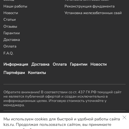
Наши работы
Реконструкция фундамента
Новости
Установка железобетонных свай
Статьи
Отзывы
Гарантии
Доставка
Оплата
F.A.Q.
Информация
Доставка
Оплата
Гарантии
Новости
Партнёрам
Контакты
Обратите внимание! В соответствии со ст. 437 ГК РФ текущий сайт
не является публичной офертой и создан исключительно в
информационных целях. Итоговую стоимость уточняйте у
менеджера.
Остальные проекты
KZS GROUP
:
Мы используем cookies для быстрой и удобной работы сайта
Домостроение
Заборы и ворота
Септики
Террасы
kzs.ru. Продолжая пользоваться сайтом, вы принимаете