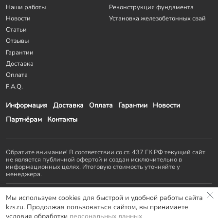
Наши работы
Реконструкция фундамента
Новости
Установка железобетонных свай
Статьи
Отзывы
Гарантии
Доставка
Оплата
F.A.Q.
Информация
Доставка
Оплата
Гарантии
Новости
Партнёрам
Контакты
Обратите внимание! В соответствии со ст. 437 ГК РФ текущий сайт
не является публичной офертой и создан исключительно в
информационных целях. Итоговую стоимость уточняйте у
менеджера.
Остальные проекты
KZS GROUP
:
Мы используем cookies для быстрой и удобной работы сайта
Домостроение
Заборы и ворота
Септики
Террасы
kzs.ru. Продолжая пользоваться сайтом, вы принимаете
Мебель LOFT
условия обработки
персональных данных