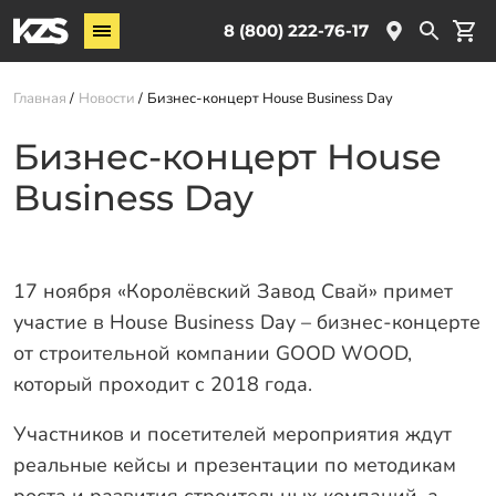
Винтовые сваи
8 (800) 222-76-17
Услуги
Главная
Новости
Бизнес-концерт House Business Day
О компании
Бизнес-концерт House
Новости
Business Day
Партнёрам
Контакты
17 ноября «Королёвский Завод Свай» примет
Доставка
участие в House Business Day – бизнес-концерте
Оплата
от строительной компании GOOD WOOD,
который проходит с 2018 года.
Отзывы
Гарантии
Участников и посетителей мероприятия ждут
реальные кейсы и презентации по методикам
Заказать звонок