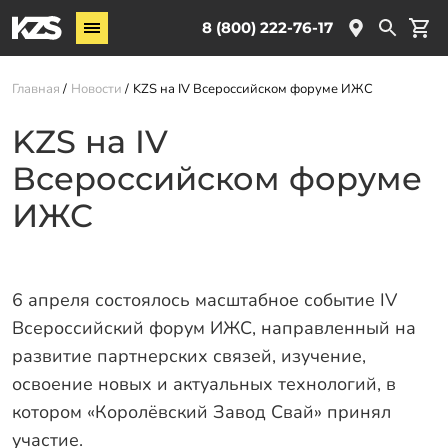
Винтовые сваи
8 (800) 222-76-17
Услуги
Главная
Новости
KZS на IV Всероссийском форуме ИЖС
О компании
KZS на IV
Новости
Всероссийском форуме
Партнёрам
ИЖС
Контакты
Доставка
6 апреля состоялось масштабное событие IV
Оплата
Всероссийский форум ИЖС, направленный на
Отзывы
развитие партнерских связей, изучение,
освоение новых и актуальных технологий, в
Гарантии
котором «Королёвский Завод Свай» принял
участие.
Заказать звонок