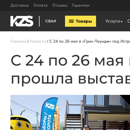
Доставка
Оплата
Отзывы
Гарантии
Винтовые сваи
Услуги
Товары
Винтовые сваи 57мм
Винтовые сваи 76мм
Винтовые сваи 89мм
Главная
Новости
С 24 по 26 мая в «Грин Лаундж» под Истр
Винтовые сваи 108мм
Винтовые сваи 133мм
С 24 по 26 мая
Заказать звонок
прошла выстав