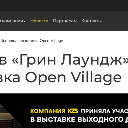
О компании
Новости
Партнёрам
Контакты
ой прошла выставка Open Village
 в «Грин Лаундж
ка Open Village